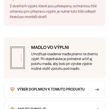
Z dveřních výplní, které jsou přelepeny ochrannou fólií
určenou pro přepravu výplní, je nutné tuto fólii odlepit
ihned po montáži dveří.
MADLO VO VÝPLNI
Umožňuje osadenie madla priamo na dvernú
výplň. Pri objednávke je potrebné určiť aj
polohu madla, aby bolo pri výrobe výplne
možné vložiť výstuhu pod madlo.
VÝBER DOPLNKOV K TOMUTO PRODUKTU