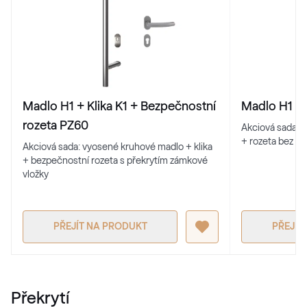
Alternativní označení
Schiefergrau Glatt2
Renolit 701505-8097
Alternativní označení
Basaltgrau
Madlo H1 + Klika K1 + Bezpečnostní
Madlo H1 + 
701205-167
rozeta PZ60
Akciová sada: 
+ rozeta bez př
Akciová sada: vyosené kruhové madlo + klika
+ bezpečnostní rozeta s překrytím zámkové
Alternativní označení
Earl Platinum
vložky
9.1293 010-11950
PŘEJÍT NA PRODUKT
PŘEJÍT
Alternativní označení
Metbrush Antrazit
436 1006
Překrytí