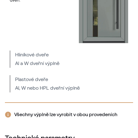
dveří.
02.12.76.000013-808302
VEKA SPECTRAL
Fenstergrau ultramatt
Hliníkové dveře
Al a W dveřní výplně
Mattex fenstergrau
F470-6066
Plastové dveře
Al, W nebo HPL dveřní výplně
Alternativní označení
Metbrush AL
436 1001
Všechny výplně lze vyrobit v obou provedeních
Alternativní označení
Quarzgrau