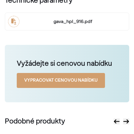
Technické parametry
703905-167
gava_hpl_916.pdf
Mattex quarzgrau
F470-6047
Alternativní označení
Vyžádejte si cenovou nabídku
Betongrau
F436-5038
VYPRACOVAT CENOVOU NABÍDKU
Alternativní označení
Lichtgrau
7251 05-167
Podobné produkty
Mattex umbagrau