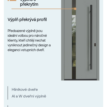
Alux steingrau
překrytím
F436-1017
Výplň překrývá profil
Trompet C-32 N Glatt
Předsazené výplně jsou
ideální volbou pro náročné
02.12.71.000019-808302
klienty, kteří chtějí nechat
vyniknout jedinečný design a
eleganci vstupních dveří.
Metbrush Mocca
F436-1009
Seidengrau
Hliníkové dveře
F436-5031
Al a W dveřní výplně