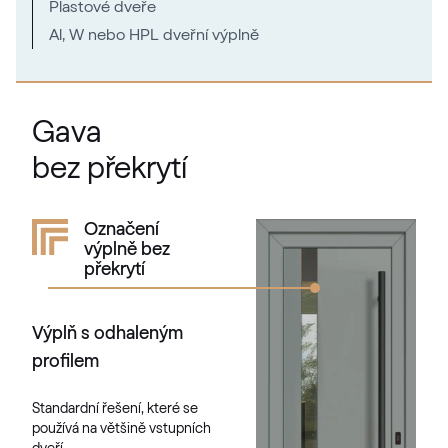
Moondance C-31 N Glatt
Plastové dveře
Al, W nebo HPL dveřní výplně
02.12.71.000018-808302
Metbrush Platin
Gava
F436-1004
bez překrytí
Kieselgrau
Označení
výplně bez
F436-5033
překrytí
Výplň s odhaleným
Alternativní označení
Quarz Platin
profilem
9.1293 002-1195
Standardní řešení, které se
používá na většině vstupních
Silber D Glatt