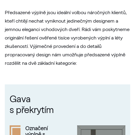
LG Grau
Předsazené výplně jsou ideální volbou náročných klientů,
LG KACV8 Z8
kteří chtějí nechat vyniknout jedinečným designem a
jemnou eleganci vchodových dveří. Rádi vám poskytneme
originální řešení ověřené tisíce vyrobených výplní a léty
Alternativní označení
Silbergrau
zkušeností. Výjimečné provedení a do detailů
F436-5049
propracovaný design nám umožňuje předsazené výplně
rozdělit na dvě základní kategorie:
Betón Šedý GD802 D8
Betón Šedý GD802 D8
Gava
Alternativní označení
Grau Smooth
s překrytím
7155 05-083
Označení
výplně s