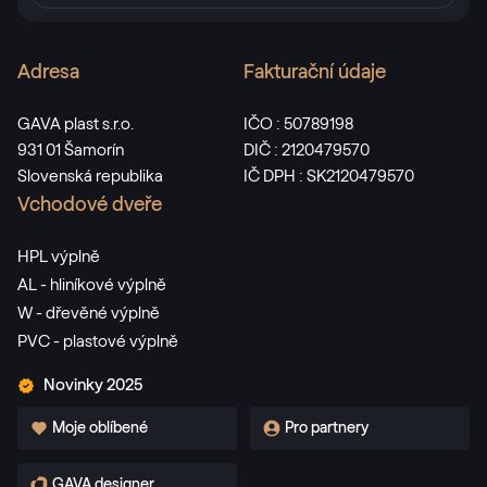
Adresa
Fakturační údaje
Monumentengrün
02.11.01.000001-116700
GAVA plast s.r.o.
IČO : 50789198
931 01 Šamorín
DIČ : 2120479570
Slovenská republika
IČ DPH : SK2120479570
Alternativní označení
Dunkelgrün
Vchodové dveře
F436-5021
HPL výplně
AL - hliníkové výplně
W - dřevěné výplně
Alternativní označení
Dunkelrot
PVC - plastové výplně
3081 05-167
Novinky 2025
Moje oblíbené
Pro partnery
Alternativní označení
Weinrot
3005 05-167
GAVA designer