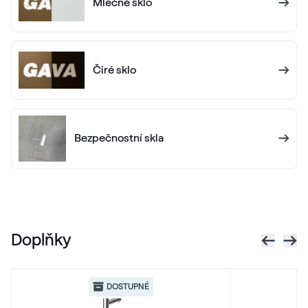
Mléčné sklo
Alternativní označení
Anthrazitgrau matt
F436-6003
Čiré sklo
Alternativní označení
Anthrazitgrau smooth
436 7003
Bezpečnostní skla
X-Brush Schwarzbraun
F436-1023
Doplňky
VEKA SPECTRAL
Anthrazit ultramatt
DOSTUPNÉ