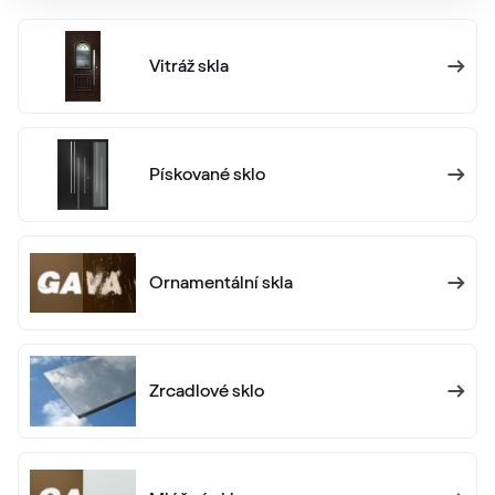
Alux graphit
Vitráž skla
F436-1024
Anthrazitgrau Ulti-Matt
Pískované sklo
02.20.71.000001-504700
Ornamentální skla
Alux anthrazit
F436-1012
Zrcadlové sklo
Alternativní označení
Anthrazitgrau
F436-5003