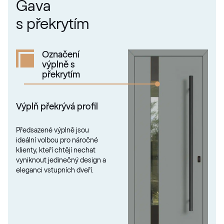
Gava
RAL 1034
s překrytím
RAL 1034
Označení
výplně s
RAL 1035
překrytím
RAL 1035
Výplň překrývá profil
RAL 1036
Předsazené výplně jsou
RAL 1036
ideální volbou pro náročné
klienty, kteří chtějí nechat
vyniknout jedinečný design a
eleganci vstupních dveří.
RAL 1037
RAL 1037