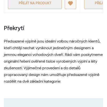
PŘEJÍT NA PRODUKT
PŘEJÍT
RAL 1027
RAL 1027
Překrytí
RAL 1028
Předsazené výplně jsou ideální volbou náročných klientů,
RAL 1028
kteří chtějí nechat vyniknout jedinečným designem a
jemnou eleganci vchodových dveří. Rádi vám poskytneme
RAL 1032
originální řešení ověřené tisíce vyrobených výplní a léty
zkušeností. Výjimečné provedení a do detailů
RAL 1032
propracovaný design nám umožňuje předsazené výplně
rozdělit na dvě základní kategorie:
RAL 1033
RAL 1033