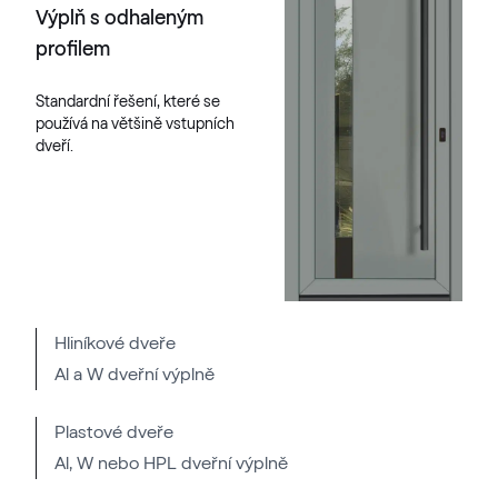
RAL 2004
Výplň s odhaleným
RAL 2004
profilem
Standardní řešení, které se
používá na většině vstupních
RAL 2005
dveří.
RAL 2005
RAL 2007
RAL 2007
Hliníkové dveře
Al a W dveřní výplně
RAL 2008
RAL 2008
Plastové dveře
Al, W nebo HPL dveřní výplně