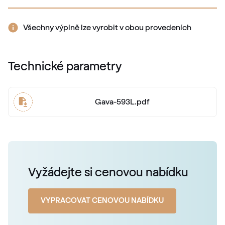
RAL 2009
RAL 2009
Všechny výplně lze vyrobit v obou provedeních
RAL 2010
Technické parametry
RAL 2010
Gava-593L.pdf
RAL 2011
RAL 2011
RAL 2012
Vyžádejte si cenovou nabídku
RAL 2012
VYPRACOVAT CENOVOU NABÍDKU
RAL 2013