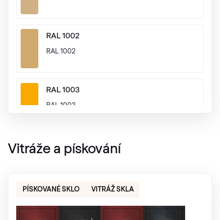
RAL 1002
RAL 1002
RAL 1003
RAL 1003
RAL 1004
Vitráže a pískování
RAL 1004
PÍSKOVANÉ SKLO
VITRÁŽ SKLA
RAL 1005
RAL 1005