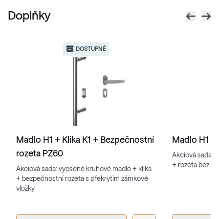
Doplňky
RAL 1021
RAL 1021
DOSTUPNÉ
RAL 1023
RAL 1023
RAL 1024
Madlo H1 + Klika K1 + Bezpečnostní
Madlo H1 + 
RAL 1024
rozeta PZ60
Akciová sada: 
+ rozeta bez př
Akciová sada: vyosené kruhové madlo + klika
+ bezpečnostní rozeta s překrytím zámkové
RAL 1026
vložky
RAL 1026