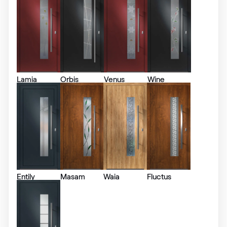
RAL 1006
RAL 1006
Lamia
Orbis
Venus
Wine
RAL 1007
RAL 1007
RAL 1011
RAL 1011
Entily
Masam
Waia
Fluctus
RAL 1012
RAL 1012