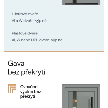
RAL 2000
RAL 2000
Hliníkové dveře
Al a W dveřní výplně
RAL 2001
Plastové dveře
RAL 2001
Al, W nebo HPL dveřní výplně
RAL 2002
Gava
RAL 2002
bez překrytí
RAL 2003
Označení
výplně bez
RAL 2003
překrytí