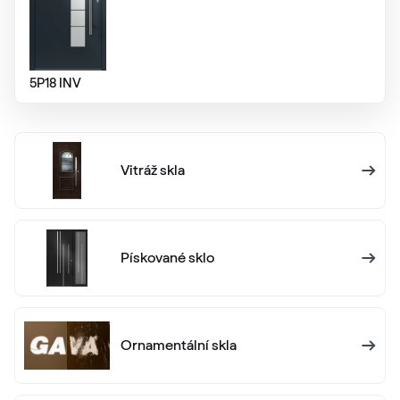
RAL 1013
RAL 1013
5P18 INV
RAL 1014
Vitráž skla
RAL 1014
RAL 1015
Pískované sklo
RAL 1015
RAL 1016
Ornamentální skla
RAL 1016