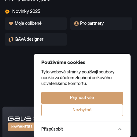
RAL 3013
Novinky 2025
Moje oblíbené
Pro partnery
RAL 3014
RAL 3014
GAVA designer
RAL 3015
Používáme cookies
RAL 3015
Tyto webové stránky používají soubory
Všeobecné obchodní podmínky
cookie za účelem zlepšení celkového
Zásady zpracování osobních údajů
uživatelského komfortu.
Správa cookies
RAL 3016
Přijmout vše
RAL 3016
Nezbytné
RAL 3017
© 2026 GAVA plast s.r.o. všechna práva vyhrazena
NAVRHNĚTE SI VLASTNÍ DVEŘE
Přizpůsobit
RAL 3017
Created by
Vocalio
x
Studio Carno