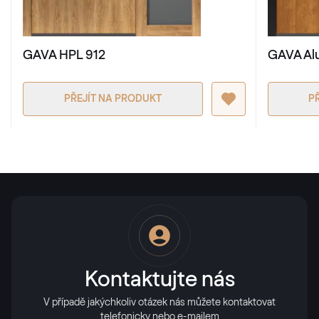
RAL 3002
GAVA HPL 912
GAVA Al
RAL 3003
RAL 3003
PŘEJÍT NA PRODUKT
P
RAL 3004
RAL 3004
RAL 3005
RAL 3005
Kontaktujte nás
RAL 3007
V případě jakýchkoliv otázek nás můžete kontaktovat
telefonicky nebo e-mailem