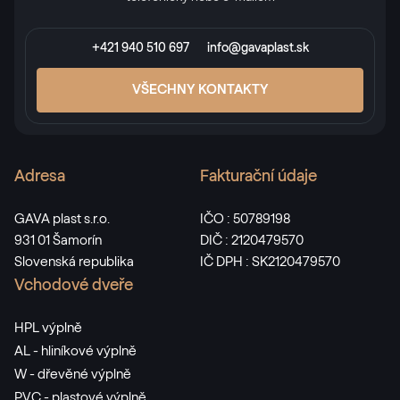
RAL 3007
+421 940 510 697
info@gavaplast.sk
RAL 3009
VŠECHNY KONTAKTY
RAL 3009
Adresa
Fakturační údaje
RAL 3011
RAL 3011
GAVA plast s.r.o.
IČO : 50789198
931 01 Šamorín
DIČ : 2120479570
Slovenská republika
IČ DPH : SK2120479570
RAL 3012
Vchodové dveře
RAL 3012
HPL výplně
AL - hliníkové výplně
RAL 3013
W - dřevěné výplně
PVC - plastové výplně