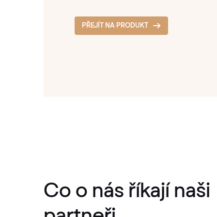
PŘEJÍT NA PRODUKT
PŘEJÍT NA PRODUKT
PŘEJÍT NA PRODUKT
PŘEJÍT NA PRODUKT
Co o nás říkají naši
partneři