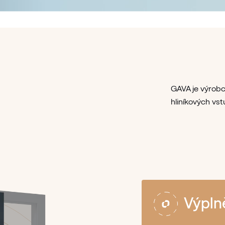
GAVA je výrobc
hliníkových vst
Výpln