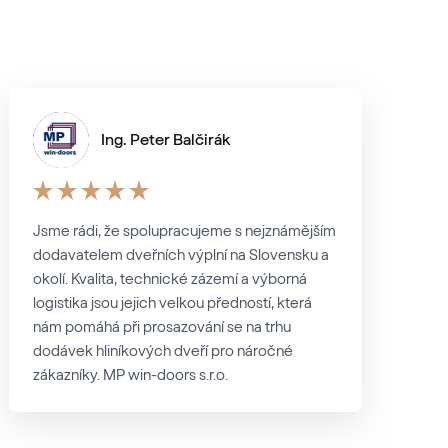
Ing. Peter Balčirák
Jsme rádi, že spolupracujeme s nejznámějším
dodavatelem dveřních výplní na Slovensku a
okolí. Kvalita, technické zázemí a výborná
logistika jsou jejich velkou předností, která
nám pomáhá při prosazování se na trhu
dodávek hliníkových dveří pro náročné
zákazníky. MP win-doors s.r.o.
k