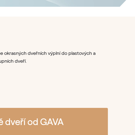
e okrasných dveřních výplní do plastových a
upních dveří.
ě dveří od GAVA