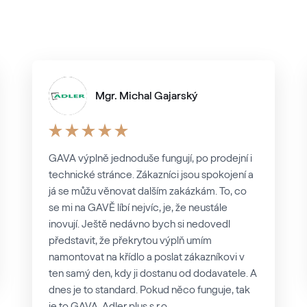
Mgr. Michal Gajarský
GAVA výplně jednoduše fungují, po prodejní i
technické stránce. Zákazníci jsou spokojení a
já se můžu věnovat dalším zakázkám. To, co
se mi na GAVĚ líbí nejvíc, je, že neustále
inovují. Ještě nedávno bych si nedovedl
představit, že překrytou výplň umím
namontovat na křídlo a poslat zákazníkovi v
ten samý den, kdy ji dostanu od dodavatele. A
dnes je to standard. Pokud něco funguje, tak
je to GAVA. Adler plus s.r.o