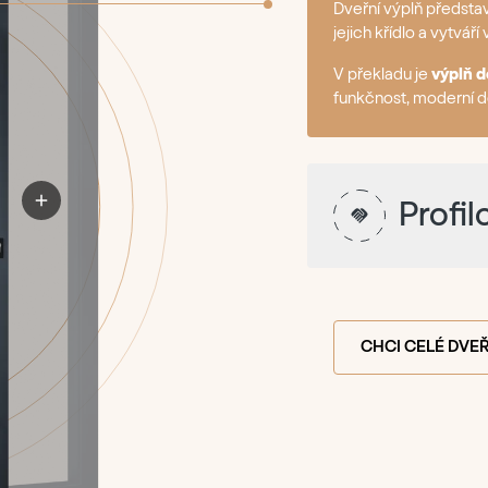
Dveřní výplň představ
jejich křídlo a vytváří
V překladu je
výplň 
funkčnost, moderní de
Profi
CHCI CELÉ DVE