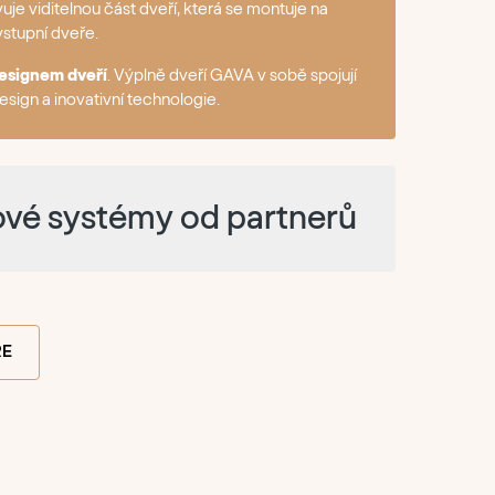
uje viditelnou část dveří, která se montuje na
 vstupní dveře.
designem dveří
. Výplně dveří GAVA v sobě spojují
sign a inovativní technologie.
lové systémy od partnerů
ŘE