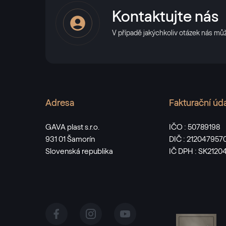
Kontaktujte nás
V případě jakýchkoliv otázek nás mů
Adresa
Fakturační úd
GAVA plast s.r.o.
IČO : 50789198
931 01 Šamorín
DIČ : 212047957
Slovenská republika
IČ DPH : SK2120