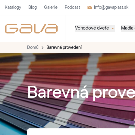
Katalogy
Blog
Galerie
Podcast
info@gavaplast.sk
Vchodové dveře
Madla a
Domů
Barevná provedení
Barevná prov