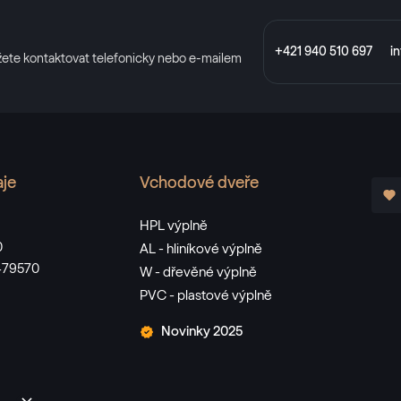
+421 940 510 697
i
žete kontaktovat telefonicky nebo e-mailem
aje
Vchodové dveře
HPL výplně
0
AL - hliníkové výplně
479570
W - dřevěné výplně
PVC - plastové výplně
Novinky 2025