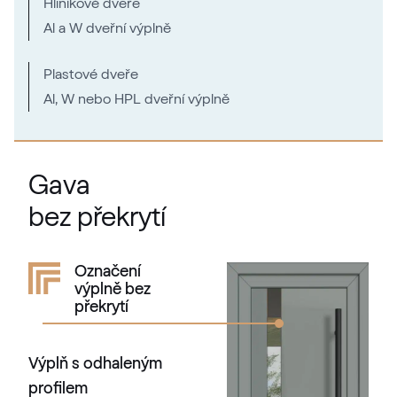
Hliníkové dveře
703905-167
Al a W dveřní výplně
Plastové dveře
Mattex quarzgrau
Al, W nebo HPL dveřní výplně
F470-6047
Gava
Alternativní označení
Betongrau
bez překrytí
F436-5038
Označení
Alternativní označení
Lichtgrau
výplně bez
překrytí
7251 05-167
Výplň s odhaleným
Mattex umbagrau
profilem