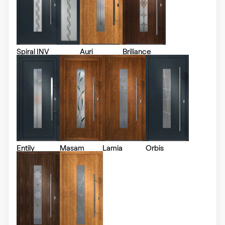
Alternativní označení
Anthrazitgrau matt
F436-6003
Spiral INV
Auri
Briliance
Alternativní označení
Anthrazitgrau smooth
436 7003
X-Brush Schwarzbraun
F436-1023
Entily
Masam
Lamia
Orbis
VEKA SPECTRAL
Anthrazit ultramatt