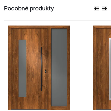
Podobné produkty
Monumentengrün
02.11.01.000001-116700
Alternativní označení
Dunkelgrün
F436-5021
Alternativní označení
Dunkelrot
3081 05-167
Alternativní označení
Weinrot
3005 05-167