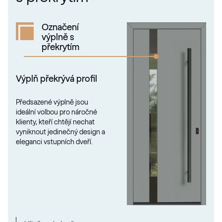
02.12.76.000013-808302
Označení
výplně s
překrytím
VEKA SPECTRAL
Fenstergrau ultramatt
Výplň překrývá profil
Předsazené výplně jsou
Mattex fenstergrau
ideální volbou pro náročné
klienty, kteří chtějí nechat
F470-6066
vyniknout jedinečný design a
eleganci vstupních dveří.
Alternativní označení
Metbrush AL
436 1001
Alternativní označení
Quarzgrau