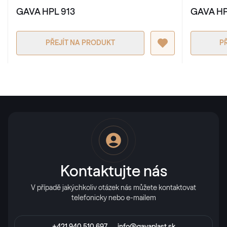
GAVA HPL 913
GAVA HP
Alternativní označení
Schwarzbraun
PŘEJÍT NA PRODUKT
P
8518 05-167
Schwarzbraun SFTN matt
F436-6010
LG Chocolate Brown
LG YEM69 Z8
Kontaktujte nás
V případě jakýchkoliv otázek nás můžete kontaktovat
telefonicky nebo e-mailem
Alternativní označení
Palisander
8875 05-167