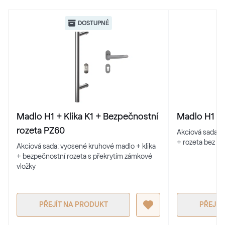
Alux steingrau
DOSTUPNÉ
F436-1017
Trompet C-32 N Glatt
02.12.71.000019-808302
Madlo H1 + Klika K1 + Bezpečnostní
Madlo H1 + 
Metbrush Mocca
rozeta PZ60
Akciová sada: 
F436-1009
+ rozeta bez př
Akciová sada: vyosené kruhové madlo + klika
+ bezpečnostní rozeta s překrytím zámkové
vložky
Seidengrau
F436-5031
PŘEJÍT NA PRODUKT
PŘEJÍT