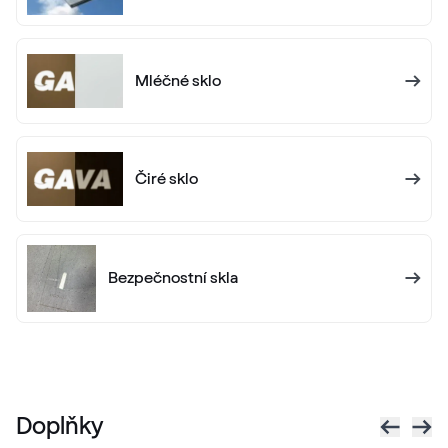
LG Grau
LG KACV8 Z8
Mléčné sklo
Alternativní označení
Silbergrau
F436-5049
Čiré sklo
Betón Šedý GD802 D8
Betón Šedý GD802 D8
Bezpečnostní skla
Alternativní označení
Grau Smooth
7155 05-083
Doplňky