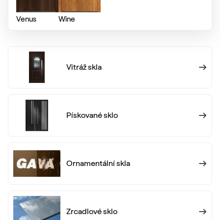
Alternativní označení
Schiefergrau Glatt2
Venus
Wine
Renolit 701505-8097
Vitráž skla
Alternativní označení
Basaltgrau
701205-167
Pískované sklo
Alternativní označení
Earl Platinum
9.1293 010-11950
Ornamentální skla
Alternativní označení
Metbrush Antrazit
436 1006
Zrcadlové sklo