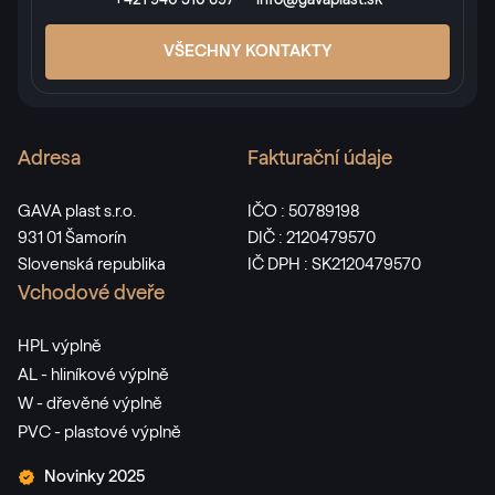
+421 940 510 697
info@gavaplast.sk
VŠECHNY KONTAKTY
LG Eiche Dunkel
LG UQ901 Z8
Adresa
Fakturační údaje
Alternativní označení
Eiche Dunkel
GAVA plast s.r.o.
IČO : 50789198
2052 089-167
931 01 Šamorín
DIČ : 2120479570
Slovenská republika
IČ DPH : SK2120479570
Vchodové dveře
Alternativní označení
Sapeli
2065 021-167
HPL výplně
AL - hliníkové výplně
W - dřevěné výplně
Alternativní označení
Amaranth Oak
PVC - plastové výplně
30078008-102200
Novinky 2025