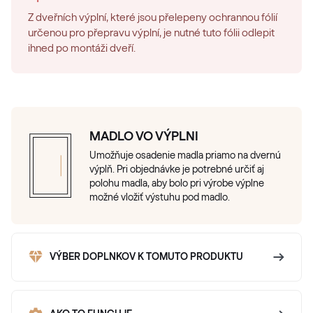
Z dveřních výplní, které jsou přelepeny ochrannou fólií
určenou pro přepravu výplní, je nutné tuto fólii odlepit
ihned po montáži dveří.
MADLO VO VÝPLNI
Umožňuje osadenie madla priamo na dvernú
výplň. Pri objednávke je potrebné určiť aj
polohu madla, aby bolo pri výrobe výplne
možné vložiť výstuhu pod madlo.
VÝBER DOPLNKOV K TOMUTO PRODUKTU