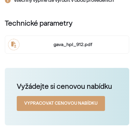
Všechny výplně lze vyrobit v obou provedeních
3156 003-167
Technické parametry
Alternativní označení
Mahagon
2097 013-167
gava_hpl_912.pdf
Alternativní označení
Stahlblau
5150 05-167
Vyžádejte si cenovou nabídku
X-Brush Stahlblau
F436-1022
VYPRACOVAT CENOVOU NABÍDKU
Alternativní označení
Briliantblau
5007 05-167