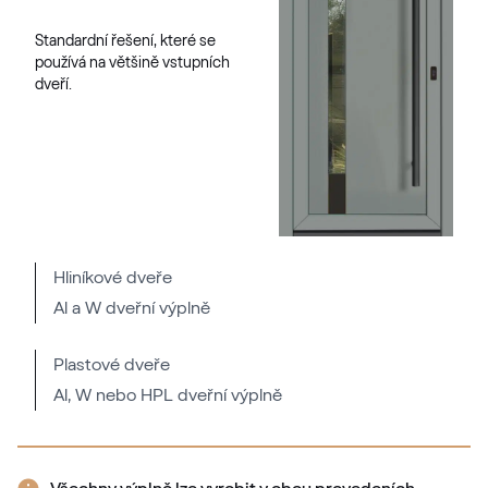
F470-6065
Standardní řešení, které se
používá na většině vstupních
dveří.
Flemish Gold C-33 N Glatt
02.12.81.000062-808302
LG Nussbaum
LG UK103 Z8
Hliníkové dveře
Al a W dveřní výplně
Bronze Platin 1
Plastové dveře
9.1293714-119501
Al, W nebo HPL dveřní výplně
Alternativní označení
Eiche Jalt