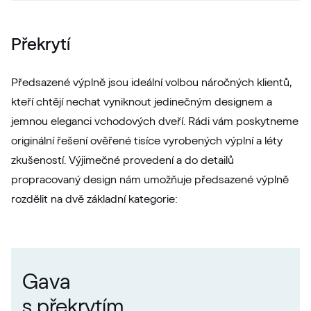
Moondance C-31 N Glatt
02.12.71.000018-808302
Překrytí
Metbrush Platin
Předsazené výplně jsou ideální volbou náročných klientů,
kteří chtějí nechat vyniknout jedinečným designem a
F436-1004
jemnou eleganci vchodových dveří. Rádi vám poskytneme
originální řešení ověřené tisíce vyrobených výplní a léty
Kieselgrau
zkušeností. Výjimečné provedení a do detailů
propracovaný design nám umožňuje předsazené výplně
F436-5033
rozdělit na dvě základní kategorie:
Alternativní označení
Quarz Platin
9.1293 002-1195
Gava
s překrytím
Silber D Glatt