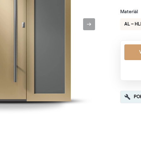
Materiál
AL – HL
PO