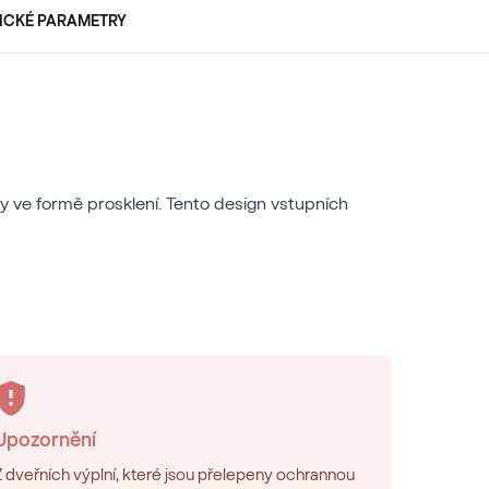
ICKÉ PARAMETRY
vky ve formě prosklení. Tento design vstupních
Upozornění
Z dveřních výplní, které jsou přelepeny ochrannou