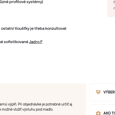
ůzné profilové systémy)
ostatní tloušťky je třeba konzultovat
é sofistikované
Jadro F
VÝBER
nú výplň. Pri objednávke je potrebné určiť aj
e možné vložiť výstuhu pod madlo.
AKO T