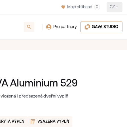
Moje oblíbené
0
CZ
Pro partnery
GAVA STUDIO
A Aluminium 529
 vložená i předsazená dveřní výplň
KRYTÁ VÝPLŇ
VSAZENÁ VÝPLŇ