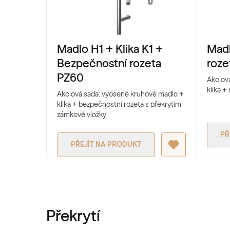
RAL 1035
RAL 1035
Madlo H1 + Klika K1 +
Madl
RAL 2000
Bezpečnostní rozeta
roze
PZ60
RAL 2000
Akciov
klika +
Akciová sada: vyosené kruhové madlo +
klika + bezpečnostní rozeta s překrytím
zámkové vložky
RAL 2003
RAL 2003
PŘ
PŘEJÍT NA PRODUKT
RAL 2007
RAL 2007
Překrytí