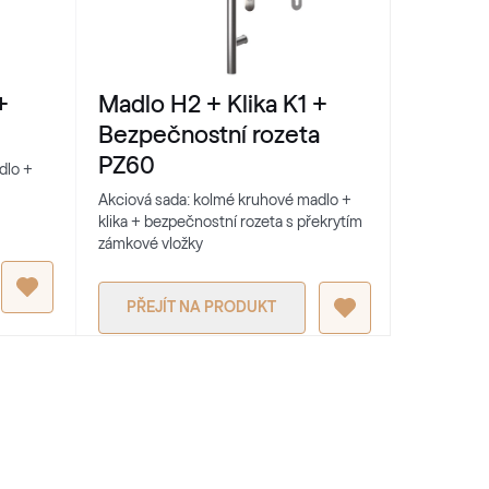
RAL 1037
RAL 1037
+
Madlo H2 + Klika K1 +
Madlo 
RAL 2002
Bezpečnostní rozeta
Bezpeč
PZ60
PZ61
RAL 2002
dlo +
Akciová sada: kolmé kruhové madlo +
Akciová sa
klika + bezpečnostní rozeta s překrytím
klika + be
zámkové vložky
zámkové v
RAL 2005
RAL 2005
PŘEJÍT NA PRODUKT
PŘEJ
RAL 2009
RAL 2009