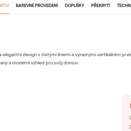
UKTU
BAREVNÉ PROVEDENÍ
DOPLŇKY
PŘEKRYTÍ
TECHN
a elegantní design s čistými liniemi a výraznými vertikálními pr
ikovaný a moderní vzhled pro svůj domov.