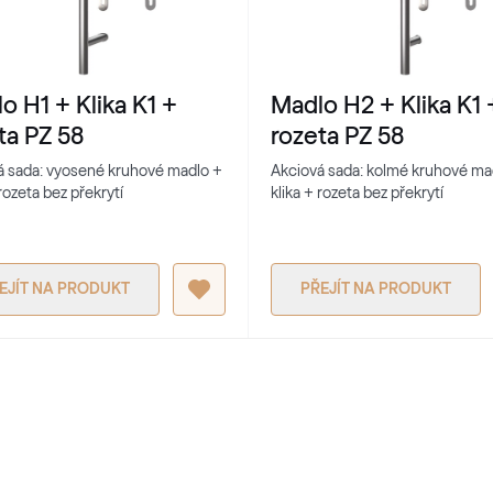
RAL 1036
RAL 1036
o H1 + Klika K1 +
Madlo H2 + Klika K1 
RAL 2001
ta PZ 58
rozeta PZ 58
RAL 2001
á sada: vyosené kruhové madlo +
Akciová sada: kolmé kruhové ma
 rozeta bez překrytí
klika + rozeta bez překrytí
RAL 2004
RAL 2004
EJÍT NA PRODUKT
PŘEJÍT NA PRODUKT
RAL 2008
RAL 2008