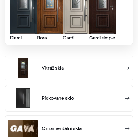
Cherry Dunkel
Hornschuch 442 3070
Diami
Flora
Gardi
Gardi simple
White C 145
White C 145
Vitráž skla
White C 160
White C 160
Pískované sklo
Alternativní označení
Golden Oak
Renolit 2178 001-167
Ornamentální skla