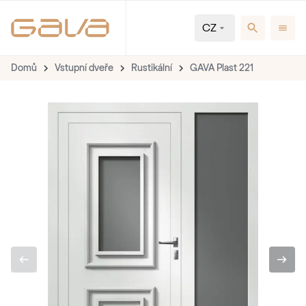
CZ
Domů
Vstupní dveře
Rustikální
GAVA Plast 221