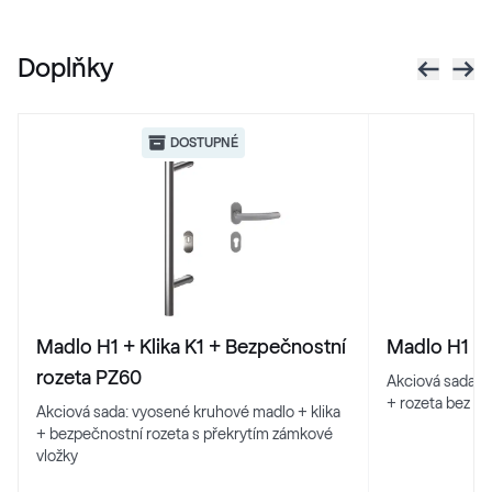
White C 152
White C 152
Doplňky
White C 164
DOSTUPNÉ
White C 164
Madlo H1 + Klika K1 + Bezpečnostní
Madlo H1 + 
rozeta PZ60
Akciová sada: 
+ rozeta bez př
Akciová sada: vyosené kruhové madlo + klika
+ bezpečnostní rozeta s překrytím zámkové
vložky