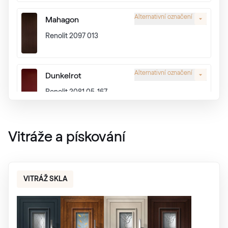
Alternativní označení
Mahagon
Renolit 2097 013
Alternativní označení
Dunkelrot
Renolit 3081 05-167
Alternativní označení
Eiche Dunkel
Vitráže a pískování
Renolit 2052 089
VITRÁŽ SKLA
Alternativní označení
Eiche Rustikal
Renolit 3149 008