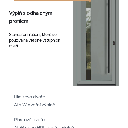
Výplň s odhaleným
profilem
Standardní řešení, které se
používá na většině vstupních
dveří.
Hliníkové dveře
Al a W dveřní výplně
Plastové dveře
Al, W nebo HPL dveřní výplně