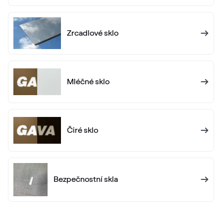
Alternativní označení
Dark Green
Renolit 6125 05-167
Zrcadlové sklo
Alternativní označení
Sapeli
Mléčné sklo
Renolit 2065 021
Alternativní označení
Cremeweiss
Čiré sklo
Renolit 1379 05-167
White C 156
Bezpečnostní skla
White C 156