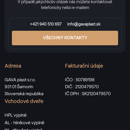
V případě jakýchkoliv otázek nás můžete kontaktovat
telefonicky nebo e-mailem
+421 940 510 697
info@gavaplast.sk
VŠECHNY KONTAKTY
Adresa
Fakturační údaje
GAVA plast s.r.o.
IČO : 50789198
931 01 Šamorín
DIČ : 2120479570
Slovenská republika
IČ DPH : SK2120479570
Vchodové dveře
HPL výplně
AL - hliníkové výplně