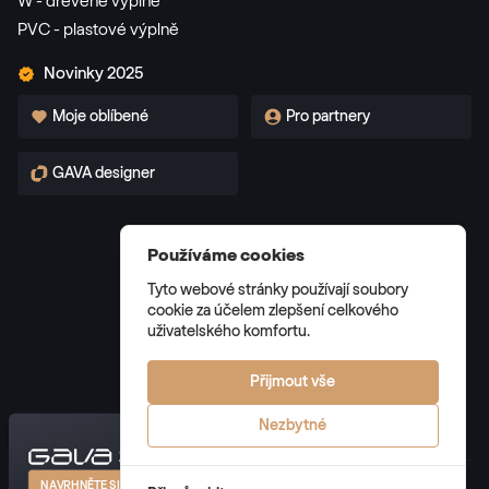
W - dřevěné výplně
PVC - plastové výplně
Novinky 2025
Moje oblíbené
Pro partnery
GAVA designer
Používáme cookies
Tyto webové stránky používají soubory
Všeobecné obchodní podmínky
cookie za účelem zlepšení celkového
Zásady zpracování osobních údajů
uživatelského komfortu.
Správa cookies
Přijmout vše
Nezbytné
© 2026 GAVA plast s.r.o. všechna práva vyhrazena
NAVRHNĚTE SI VLASTNÍ DVEŘE