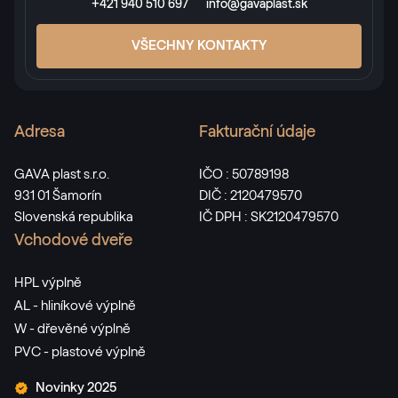
+421 940 510 697
info@gavaplast.sk
VŠECHNY KONTAKTY
Adresa
Fakturační údaje
GAVA plast s.r.o.
IČO : 50789198
931 01 Šamorín
DIČ : 2120479570
Slovenská republika
IČ DPH : SK2120479570
Vchodové dveře
HPL výplně
AL - hliníkové výplně
W - dřevěné výplně
PVC - plastové výplně
Novinky 2025