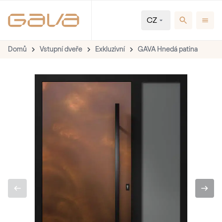
CZ
Domů
Vstupní dveře
Exkluzivní
GAVA Hnedá patina