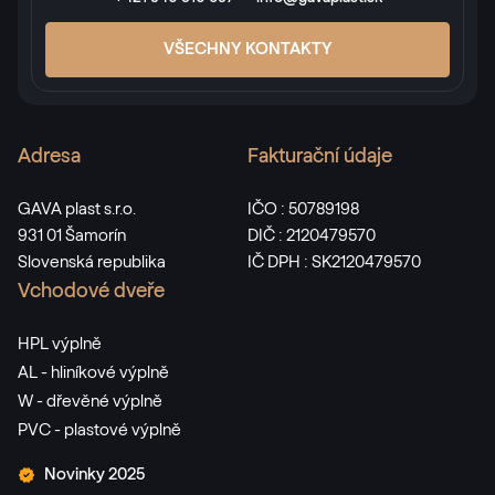
VŠECHNY KONTAKTY
Adresa
Fakturační údaje
GAVA plast s.r.o.
IČO : 50789198
931 01 Šamorín
DIČ : 2120479570
Slovenská republika
IČ DPH : SK2120479570
Vchodové dveře
HPL výplně
AL - hliníkové výplně
W - dřevěné výplně
PVC - plastové výplně
Novinky 2025